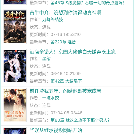
最新章节：
第45章 S级魔物？吞噬一切的奇点漩涡！
黄牛中介，没想到你请得动真神啊
作者：
刀舞终结技
状态：连载
更新时间：07-16 19:53:10
最新章节：
第220章 准备
酒店亲错人！京圈大佬他白天嫌弃晚上疯
作者：
墨绾
状态：连载
更新时间：06-16 10:21:09
最新章节：
第42章 大结局下
前任渣我五年，闪婚他哥被宠成宝
作者：
一碗水饺
状态：连载
更新时间：07-04 08:03:46
最新章节：
第60章 就这么放不下那个男人？
华娱从继承视频网站开始