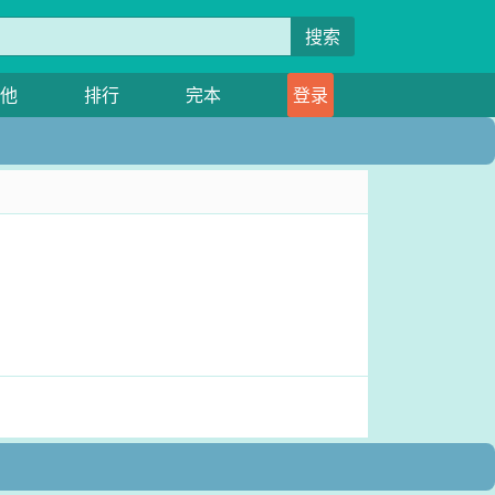
搜索
他
排行
完本
登录