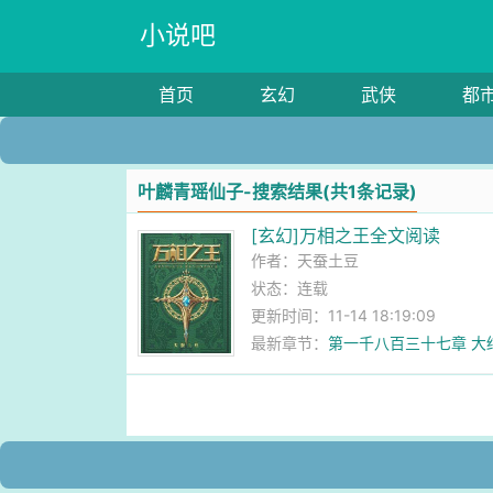
小说吧
首页
玄幻
武侠
都
叶麟青瑶仙子-搜索结果(共1条记录)
[玄幻]万相之王全文阅读
作者：
天蚕土豆
状态：连载
更新时间：11-14 18:19:09
最新章节：
第一千八百三十七章 大