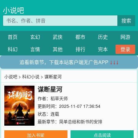
小说吧
搜索
首页
玄幻
武侠
都市
历史
网游
科幻
言情
其他
排行
完本
登录
追看新章节，下载本站客户端无广告APP
↓↓↓
小说吧
>
科幻小说
> 谋断星河
谋断星河
作者：
稻草天师
更新时间：2025-11-07 17:36:54
状态：连载
最新章节：
简单总结和新书的安排
加入书架
点击阅读