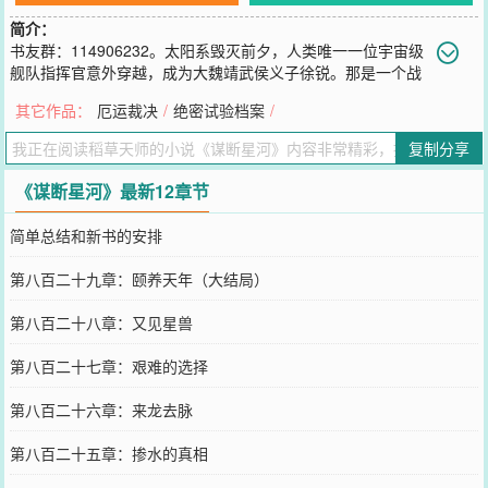
简介：
书友群：114906232。太阳系毁灭前夕，人类唯一一位宇宙级
舰队指挥官意外穿越，成为大魏靖武侯义子徐锐。那是一个战
火纷飞，百家争鸣，仁人志士崭露头角，冒险家们飞黄腾达的精彩世
其它作品：
厄运裁决
/
绝密试验档案
/
界。时代的浪潮将徐锐这个懒汉推到台前，练新军、办企业、兴制
造、破奇案，历经文武之争、道统之辩、六子夺嫡，天下大乱，一路
复制分享
南征北战，奇谋不绝，官运亨通，稳如泰山，终以肉身成圣，天地为
棋！本以为功成名就，可一切才刚刚开始。这个世界远比徐锐想得复
《谋断星河》最新12章节
杂，真正牵动命运的手还在宇宙之中来回挥舞，当历史的洪流冲向大
海，他还将以无上的智慧重归银河，书写新的传奇！
简单总结和新书的安排
您要是觉得《
谋断星河
》还不错的话请不要忘记向您QQ群和微博微信
里的朋友推荐哦！
第八百二十九章：颐养天年（大结局）
第八百二十八章：又见星兽
第八百二十七章：艰难的选择
第八百二十六章：来龙去脉
第八百二十五章：掺水的真相